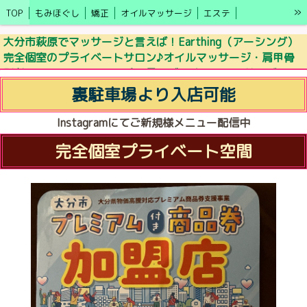
»
TOP
もみほぐし
矯正
オイルマッサージ
エステ
キャンペーン情報
アクセス
ブログ
施術の効果
LINE予約
大分市萩原でマッサージと言えば！Earthing（アーシング）
完全個室のプライベートサロン♪オイルマッサージ・肩甲骨
モニター募集
セラピスト
更年期・自律神経の乱れ
剥がし・ドライヘッドスパ・足ツボ・オイルマッサージ
裏駐車場より入店可能
Instagramにてご新規様メニュー配信中
完全個室プライベート空間