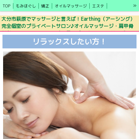
»
TOP
もみほぐし
矯正
オイルマッサージ
エステ
キャンペーン情報
アクセス
ブログ
施術の効果
LINE予約
大分市萩原でマッサージと言えば！Earthing（アーシング）
完全個室のプライベートサロン♪オイルマッサージ・肩甲骨
モニター募集
セラピスト
更年期・自律神経の乱れ
剥がし・ドライヘッドスパ・足ツボ・オイルマッサージ
リラックスしたい方！