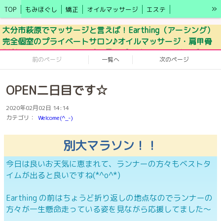
»
TOP
もみほぐし
矯正
オイルマッサージ
エステ
キャンペーン情報
アクセス
ブログ
施術の効果
LINE予約
大分市萩原でマッサージと言えば！Earthing（アーシング）
完全個室のプライベートサロン♪オイルマッサージ・肩甲骨
モニター募集
セラピスト
更年期・自律神経の乱れ
剥がし・ドライヘッドスパ・足ツボ・オイルマッサージ
前のページ
一覧へ
次のページ
OPEN二日目です☆
2020年02月02日 14:14
カテゴリ：
Welcome(^_-)
別大マラソン！！
今日は良いお天気に恵まれて、ランナーの方々もベストタ
イムが出ると良いですね(*^o^*)
Earthing の前はちょうど折り返しの地点なのでランナーの
方々が一生懸命走っている姿を見ながら応援してました～